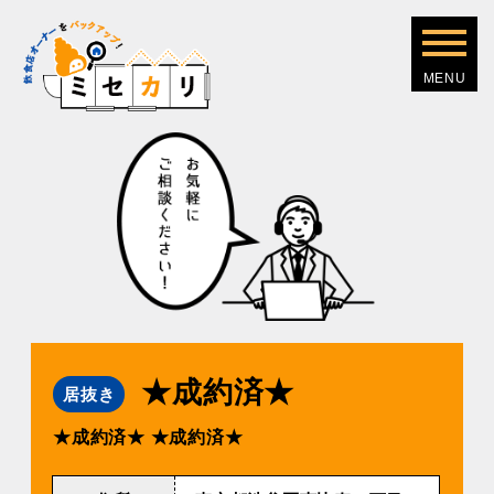
★成約済★
居抜き
★成約済★
★成約済★