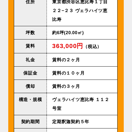
住所
東京都渋谷区恵比寿１丁目
２２−２３ ヴェラハイツ恵
比寿
坪数
約6坪(20.00㎡)
363,000円
賃料
（税込）
礼金
賃料の２ヶ月
保証金
賃料の１０ヶ月
償却
賃料の３ヶ月
構造・規模
ヴェラハイツ恵⽐寿 １１２
号室
契約期間
定期釈迦契約５年