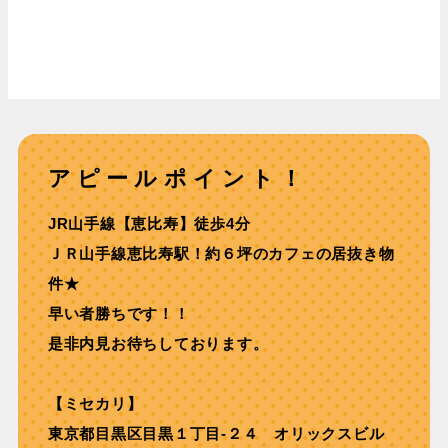
アピールポイント！
JR⼭⼿線【恵⽐寿】徒歩4分
ＪＲ⼭⼿線恵⽐寿駅！約６坪のカフェの居抜き物
件★
早い者勝ちです！！
是非内見お待ちしております。
【ミセカリ】
東京都目黒区目黒１丁目-２４ オリックスビル