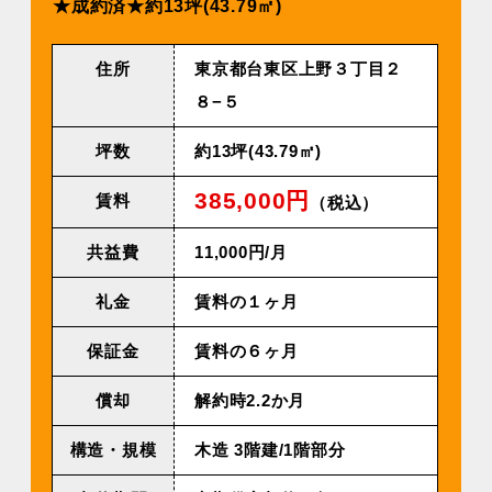
★成約済★約13坪(43.79㎡)
住所
東京都台東区上野３丁目２
８−５
坪数
約13坪(43.79㎡)
385,000円
賃料
（税込）
共益費
11,000円/⽉
礼金
賃料の１ヶ月
保証金
賃料の６ヶ月
償却
解約時2.2か月
構造・規模
⽊造 3階建/1階部分