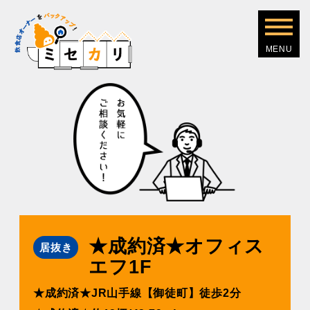
★成約済★オフィス
居抜き
エフ1F
★成約済★JR⼭⼿線【御徒町】徒歩2分