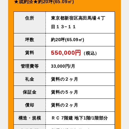
★成約済★約20坪(65.09㎡)
住所
東京都新宿区高田馬場４丁
目１３−１１
坪数
約20坪(65.09㎡)
550,000円
賃料
（税込）
管理費等
33,000円/⽉
礼金
賃料の２ヶ月
保証金
賃料の５ヶ月
償却
賃料の２ヶ月
構造・規模
ＲＣ 7階建 地下1階/1階部分