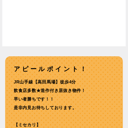
アピールポイント！
JR⼭⼿線【⾼⽥⾺場】徒歩4分
飲食店多数★造作付き居抜き物件！
早い者勝ちです！！
是非内見お待ちしております。
【ミセカリ】