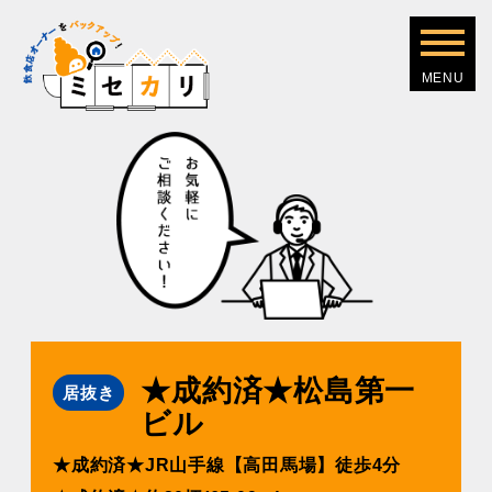
★成約済★松島第⼀
居抜き
ビル
★成約済★JR⼭⼿線【⾼⽥⾺場】徒歩4分