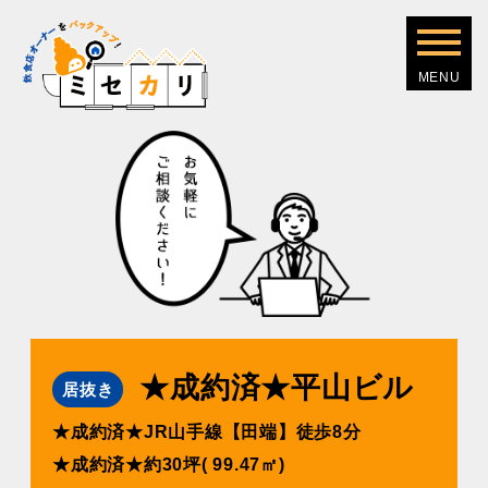
★成約済★平⼭ビル
居抜き
★成約済★JR⼭⼿線【⽥端】徒歩8分
★成約済★約30坪( 99.47㎡)