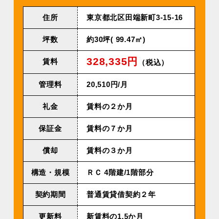
住所
東京都北区田端新町3-15-16
坪数
約30坪( 99.47㎡)
328,335円
賃料
（税込）
管理料
20,510円/⽉
礼金
賃料の２か月
保証金
賃料の７か月
償却
賃料の３か月
構造・規模
ＲＣ 4階建/1階部分
契約期間
普通賃貸借契約２年
更新料
新賃料の1.5か月