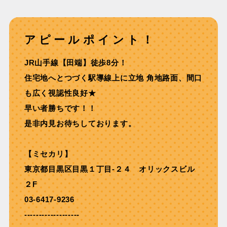
アピールポイント！
JR⼭⼿線【⽥端】徒歩8分！
住宅地へとつづく駅導線上に⽴地 ⾓地路⾯、間⼝
も広く視認性良好★
早い者勝ちです！！
是非内見お待ちしております。
【ミセカリ】
東京都目黒区目黒１丁目-２４ オリックスビル
２F
03-6417-9236
-------------------