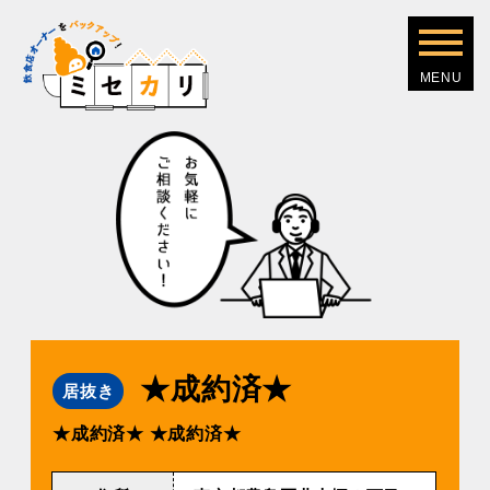
★成約済★
居抜き
★成約済★
★成約済★