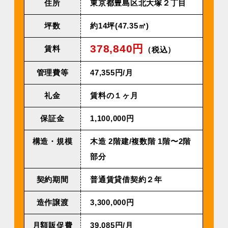
住所
東京都豊島区北大塚２丁目
坪数
約14坪(47.35㎡)
378,840円
賃料
（税込）
管理費等
47,355円/⽉
礼金
賃料の１ヶ月
保証金
1,100,000円
構造・規模
⽊造 2階建/複数階 1階〜2階
部分
契約期間
普通賃貸借契約２年
造作譲渡
3,300,000円
⽉額販促費
39,085円/⽉