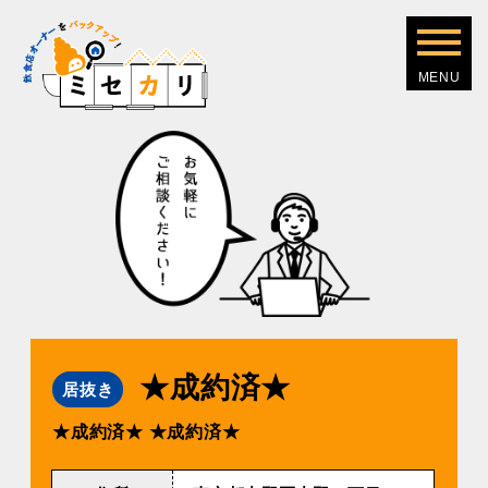
★成約済★
居抜き
★成約済★
★成約済★