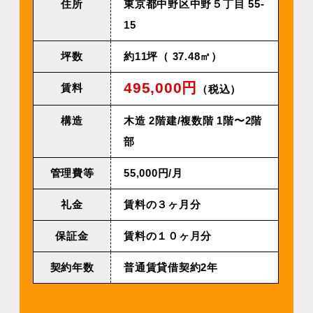
住所
東京都中野区中野５丁⽬ 55-
15
坪数
約11坪（ 37.48㎡）
495,000円
賃料
（税込）
構造
⽊造 2階建/複数階 1階〜2階
部
管理費等
55,000円/⽉
礼金
賃料の３ヶ月分
保証金
賃料の１０ヶ月分
契約年数
普通賃貸借契約2年