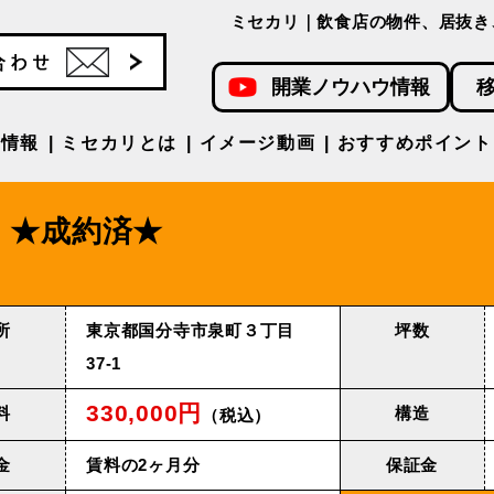
ミセカリ｜飲食店の物件、居抜き
開業ノウハウ情報
件情報
ミセカリとは
イメージ動画
おすすめポイント
★成約済★
所
東京都国分寺市泉町３丁⽬
坪数
37-1
330,000円
料
構造
（税込）
金
賃料の2ヶ月分
保証金