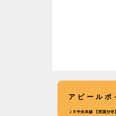
アピールポ
ＪＲ中央本線 【⻄国分寺】