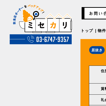
トップ
物
居抜き
住
賃
礼