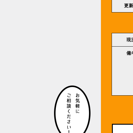
更
現
備