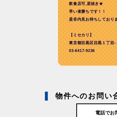
飲⾷店可,居抜き★
早い者勝ちです！！
是非内見お待ちしており
【ミセカリ】
東京都目黒区目黒１丁目-
03-6417-9236
物件へのお問い
電話でお