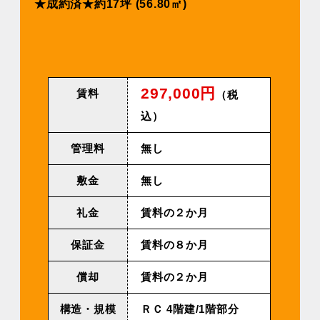
★成約済★約17坪 (56.80㎡)
297,000円
賃料
（税
込）
管理料
無し
敷金
無し
礼金
賃料の２か月
保証金
賃料の８か月
償却
賃料の２か月
構造・規模
ＲＣ 4階建/1階部分