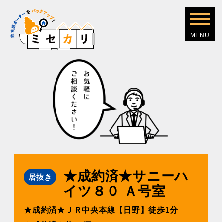
★成約済★サニーハ
居抜き
イツ８０ Ａ号室
★成約済★ＪＲ中央本線【⽇野】徒歩1分