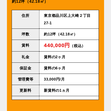
約12坪（42.18㎡）
住所
東京都品川区上⼤崎２丁⽬
27-1
坪数
約12坪（42.18㎡）
440,000円
賃料
（税込）
礼金
賃料の2ヶ月
保証金
賃料の6ヶ月
管理費等
33,000円/⽉
更新料
新賃料の1ヵ月