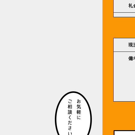
礼
現
備