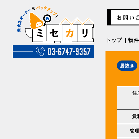
トップ
物
居抜き
住
賃
管