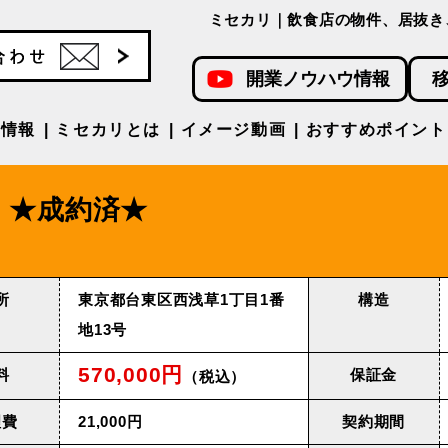
ミセカリ｜飲食店の物件、居抜き
開業ノウハウ情報
件情報
ミセカリとは
イメージ動画
おすすめポイント
★成約済★
所
東京都台東区西浅草1丁目1番
構造
地13号
570,000円
料
保証金
（税込）
理費
21,000円
契約期間