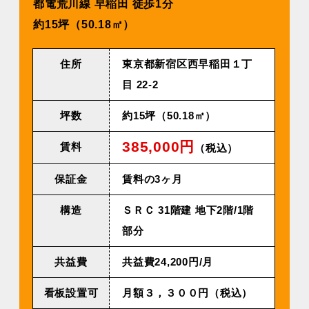
都電荒川線 早稲⽥ 徒歩1分
約15坪（50.18㎡）
住所
東京都新宿区⻄早稲⽥１丁
⽬ 22-2
坪数
約15坪（50.18㎡）
385,000円
賃料
（税込）
保証金
賃料の3ヶ月
構造
ＳＲＣ 31階建 地下2階/1階
部分
共益費
共益費24,200円/⽉
看板設置可
⽉額３，３００円（税込）