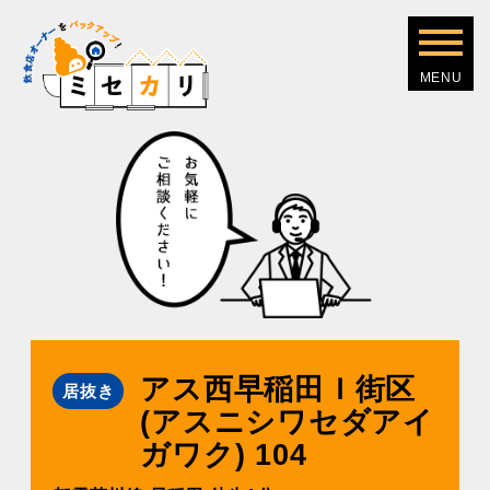
アス⻄早稲⽥Ｉ街区
居抜き
(アスニシワセダアイ
ガワク) 104