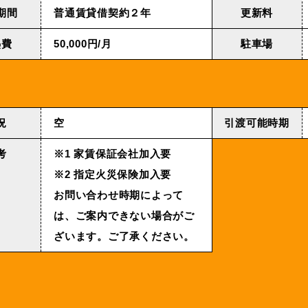
期間
普通賃貸借契約２年
更新料
熱費
50,000円/⽉
駐車場
況
空
引渡可能時期
考
※1 家賃保証会社加入要
※2 指定火災保険加入要
お問い合わせ時期によって
は、ご案内できない場合がご
ざいます。ご了承ください。