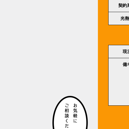
契約
光
現
備