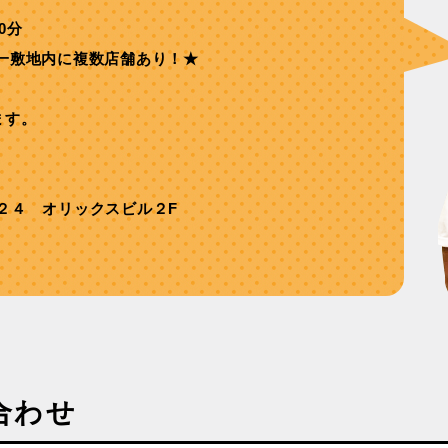
0分
⼀敷地内に複数店舗あり！★
ます。
２４ オリックスビル２F
合わせ