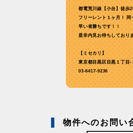
都電荒川線【⼩台】徒歩2
フリーレント１ヶ⽉！ 同
早い者勝ちです！！
是非内見お待ちしており
【ミセカリ】
東京都目黒区目黒１丁目-
03-6417-9236
物件へのお問い