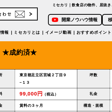
ミセカリ｜飲食店の物件、居抜き
開業ノウハウ情報
件情報
ミセカリとは
イメージ動画
おすすめポイント
★成約済★
所
東京都足立区宮城２丁目９
坪数
−１３
99,000円
料
礼金
（税込）
金
賃料の３ヶ月
構造・規模