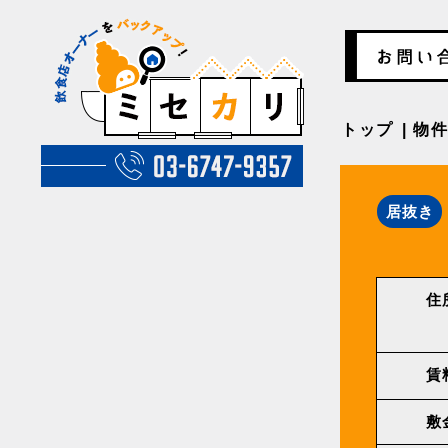
トップ
物
居抜き
住
賃
敷