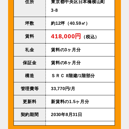
住所
東京都中央区⽇本橋横⼭町
3-8
坪数
約12坪（40.59㎡）
418,000円
賃料
（税込）
礼金
賃料の3ヶ月分
保証金
賃料の8ヶ月分
構造
ＳＲＣ 8階建/1階部分
管理費等
33,770円/⽉
更新料
新賃料の1.5ヶ月分
契約期間
2030年8⽉31⽇