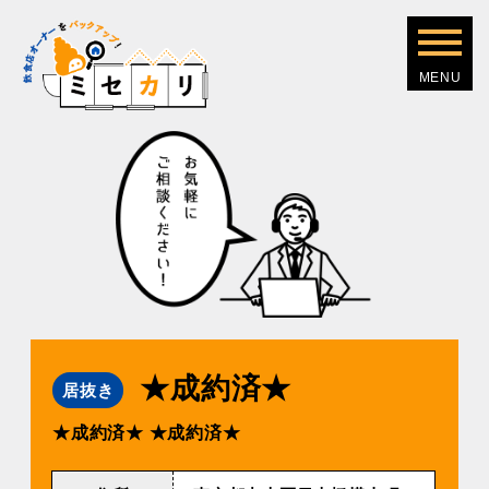
★成約済★
居抜き
★成約済★
★成約済★