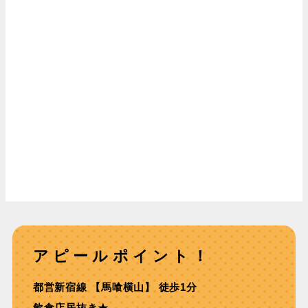
アピールポイント！
都営新宿線 【⾺喰横⼭】 徒歩1分
飲食店居抜き★