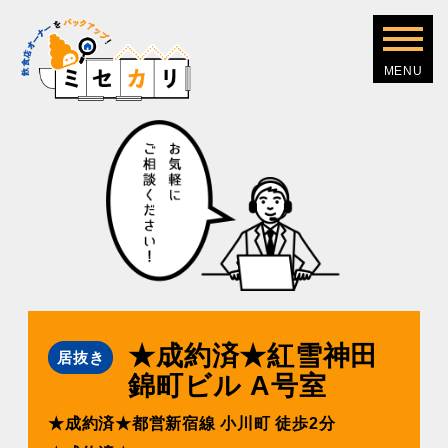
★成約済★紅雪神⽥
居抜き
錦町ビル A号室
★成約済★都営新宿線 ⼩川町 徒歩2分