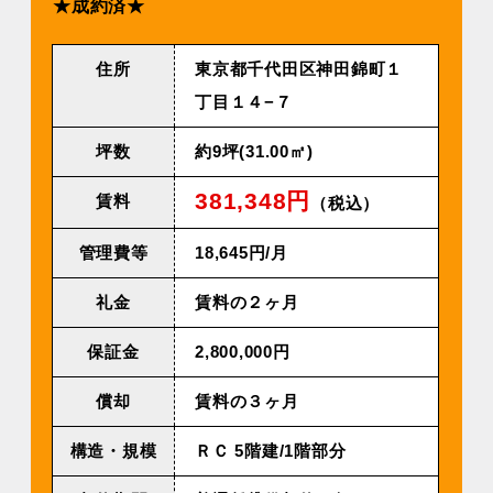
★成約済★
住所
東京都千代田区神田錦町１
丁目１４−７
坪数
約9坪(31.00㎡)
381,348円
賃料
（税込）
管理費等
18,645円/⽉
礼金
賃料の２ヶ月
保証金
2,800,000円
償却
賃料の３ヶ月
構造・規模
ＲＣ 5階建/1階部分