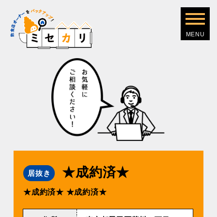
★成約済★
居抜き
★成約済★
★成約済★