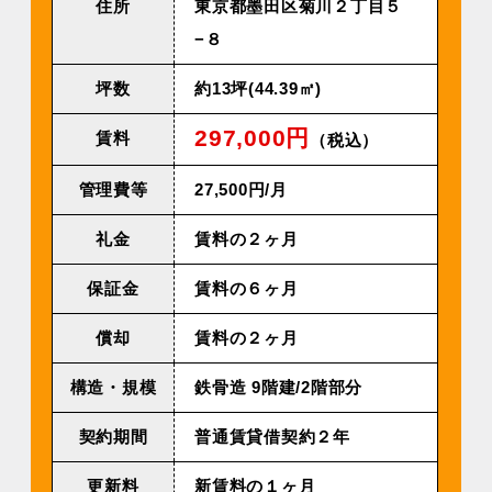
住所
東京都墨田区菊川２丁目５
−８
坪数
約13坪(44.39㎡)
297,000円
賃料
（税込）
管理費等
27,500円/⽉
礼金
賃料の２ヶ月
保証金
賃料の６ヶ月
償却
賃料の２ヶ月
構造・規模
鉄⾻造 9階建/2階部分
契約期間
普通賃貸借契約２年
更新料
新賃料の１ヶ月