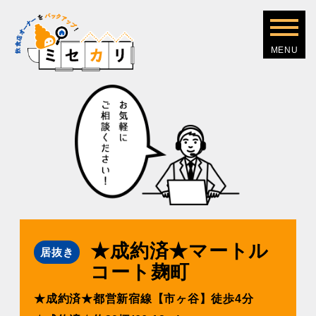
★成約済★マートル
居抜き
コート麹町
★成約済★都営新宿線【市ヶ⾕】徒歩4分