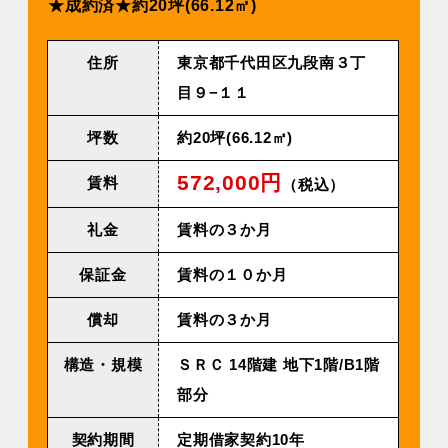
★成約済★約20坪(66.12㎡)
住所
東京都千代田区九段南３丁
目９−１１
坪数
約20坪(66.12㎡)
572,000円
賃料
（税込）
礼金
賃料の３か月
保証金
賃料の１０か月
償却
賃料の３か月
構造・規模
ＳＲＣ 14階建 地下1階/B1階
部分
契約期間
定期借家契約10年