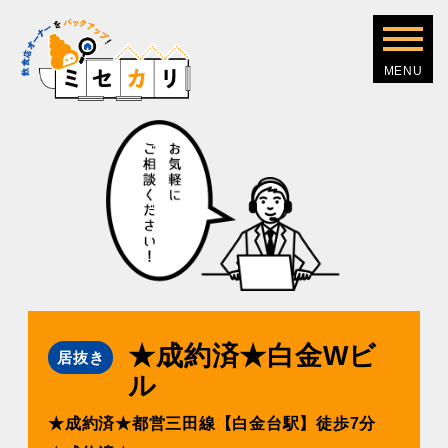
★成約済★白金Wビ
居抜き
ル
★成約済★都営三田線【白金台駅】徒歩7分