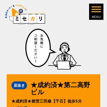
★成約済★第⼆⾼野
居抜き
ビル
★成約済★都営三⽥線【千⽯】徒歩5分