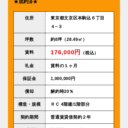
★成約済★
住所
東京都文京区本駒込６丁目
４−３
坪数
約8坪（28.49㎡）
176,000円
賃料
（税込）
礼金
賃料の１ヶ月
保証金
1,000,000円
償却
解約時20％
構造・規模
ＲＣ 4階建/1階部分
契約期間
普通賃貸借契約２年