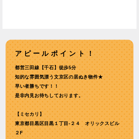
アピールポイント！
都営三⽥線【千⽯】徒歩5分
知的な雰囲気漂う文京区の居ぬき物件★
早い者勝ちです！！
是非内見お待ちしております。
【ミセカリ】
東京都目黒区目黒１丁目-２４ オリックスビル
２F