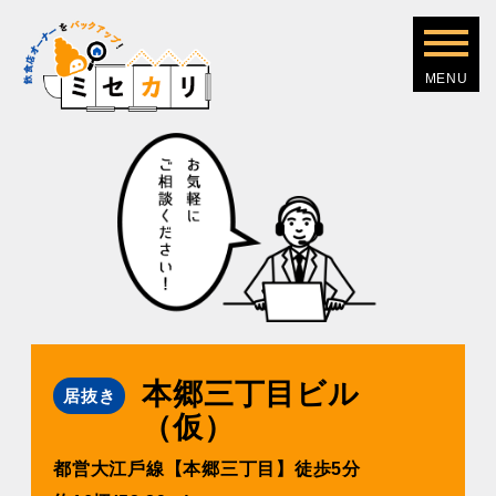
本郷三丁目ビル
居抜き
（仮）
都営⼤江⼾線【本郷三丁⽬】徒歩5分