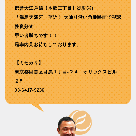
都営⼤江⼾線【本郷三丁⽬】徒歩5分
「湯島天満宮」⾄近！ ⼤通り沿い⾓地路⾯で視認
性良好★
早い者勝ちです！！
是非内見お待ちしております。
【ミセカリ】
東京都目黒区目黒１丁目-２４ オリックスビル
２F
03-6417-9236