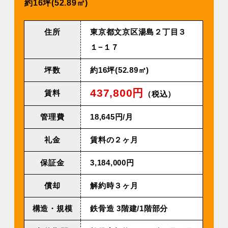
約16坪(52.89㎡)
住所
東京都文京区湯島２丁目３
１−１７
坪数
約16坪(52.89㎡)
437,800円
賃料
（税込）
管理費
18,645円/⽉
礼金
賃料の２ヶ月
保証金
3,184,000円
償却
解約時３ヶ月
構造・規模
鉄⾻造 3階建/1階部分