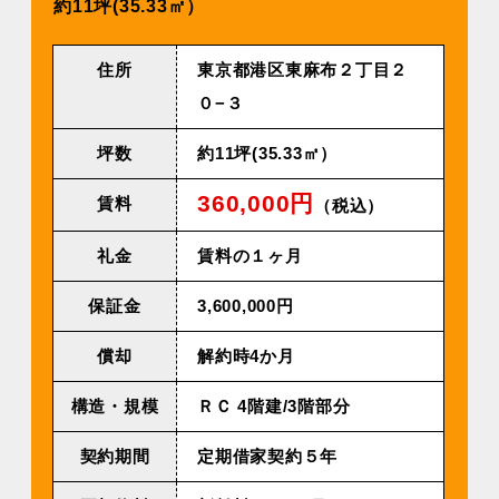
約11坪(35.33㎡）
住所
東京都港区東麻布２丁目２
０−３
坪数
約11坪(35.33㎡）
360,000円
賃料
（税込）
礼金
賃料の１ヶ月
保証金
3,600,000円
償却
解約時4か月
構造・規模
ＲＣ 4階建/3階部分
契約期間
定期借家契約５年