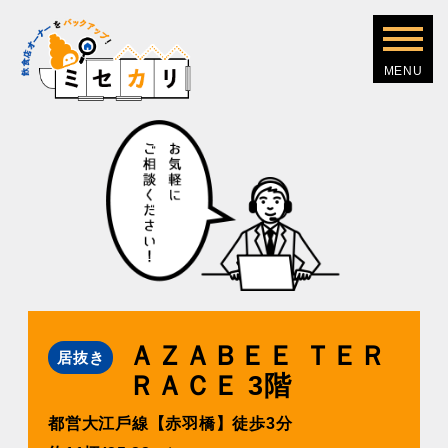
ＡＺＡＢＥＥ ＴＥＲ
居抜き
ＲＡＣＥ 3階
都営⼤江⼾線【⾚⽻橋】徒歩3分