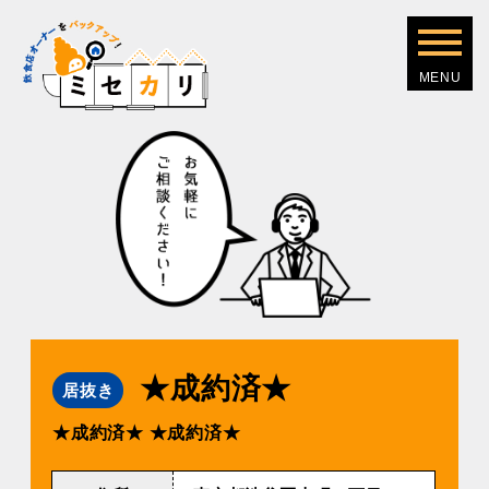
★成約済★
居抜き
★成約済★
★成約済★