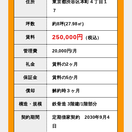
住所
東京都渋谷区本町４丁目１
７
坪数
約8坪(27.98㎡)
250,000円
賃料
（税込）
管理費
20,000円/⽉
礼金
賃料の2ヶ月
保証金
賃料の5か月
償却
解約時３ヶ月
構造・規模
鉄⾻造 3階建/1階部分
契約期間
定期借家契約 2030年9⽉4
⽇