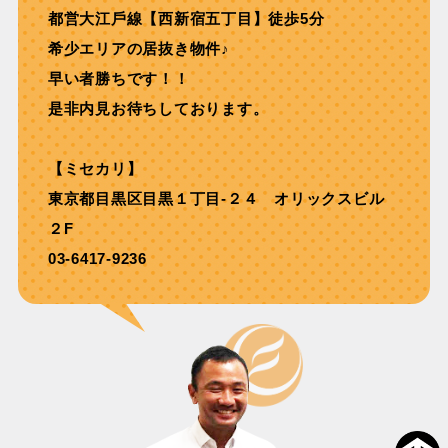
都営⼤江⼾線【⻄新宿五丁⽬】徒歩5分
希少エリアの居抜き物件♪
早い者勝ちです！！
是非内見お待ちしております。
【ミセカリ】
東京都目黒区目黒１丁目-２４ オリックスビル
２F
03-6417-9236