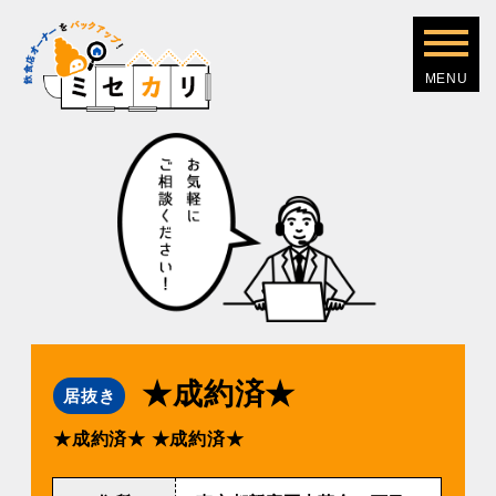
★成約済★
居抜き
★成約済★
★成約済★