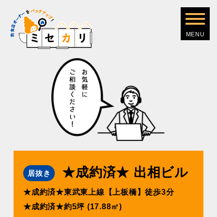
★成約済★ 出相ビル
居抜き
★成約済★東武東上線【上板橋】徒歩3分
★成約済★約5坪 (17.88㎡)