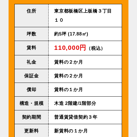
住所
東京都板橋区上板橋３丁目
１０
坪数
約5坪 (17.88㎡)
110,000円
賃料
（税込）
礼金
賃料の２か月
保証金
賃料の２か月
償却
賃料の１か月
構造・規模
⽊造 2階建/1階部分
契約期間
普通賃貸借契約３年
更新料
新賃料の１か月