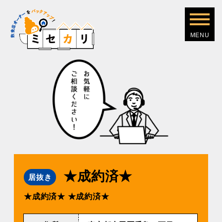
★成約済★
居抜き
★成約済★
★成約済★