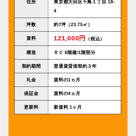
住所
東京都⼤⽥区千⿃１丁⽬ 18-
4
坪数
約7坪（23.75㎡）
121,000円
賃料
（税込）
構造
ＲＣ 6階建/1階部分
契約期間
普通賃貸借契約３年
礼金
賃料の1ヵ月
保証金
賃料の4ヵ月
更新料
新賃料 1ヶ⽉