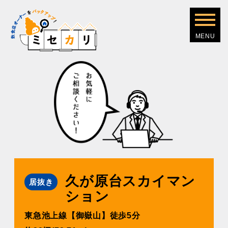
久が原台スカイマン
居抜き
ション
東急池上線【御嶽⼭】徒歩5分