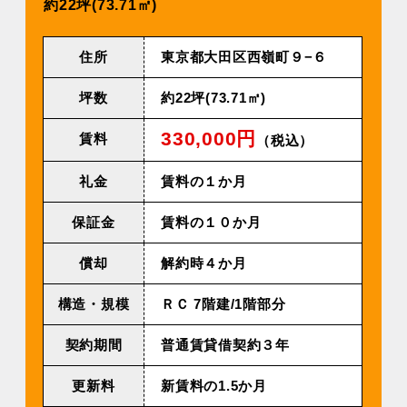
約22坪(73.71㎡)
住所
東京都大田区西嶺町９−６
坪数
約22坪(73.71㎡)
330,000円
賃料
（税込）
礼金
賃料の１か月
保証金
賃料の１０か月
償却
解約時４か月
構造・規模
ＲＣ 7階建/1階部分
契約期間
普通賃貸借契約３年
更新料
新賃料の1.5か月