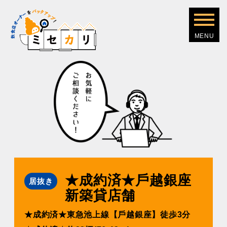
★成約済★⼾越銀座
居抜き
新築貸店舗
★成約済★東急池上線【⼾越銀座】徒歩3分