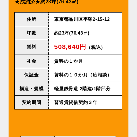
★成約済★約23坪(76.43㎡)
住所
東京都品川区平塚2-15-12
坪数
約23坪(76.43㎡)
508,640円
賃料
（税込）
礼金
賃料の１か月
保証金
賃料の１０か月（応相談）
構造・規模
軽量鉄⾻造 2階建/1階部分
契約期間
普通賃貸借契約３年