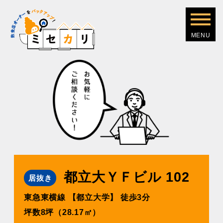
都⽴⼤ＹＦビル 102
居抜き
東急東横線 【都⽴⼤学】 徒歩3分
坪数8坪（28.17㎡）