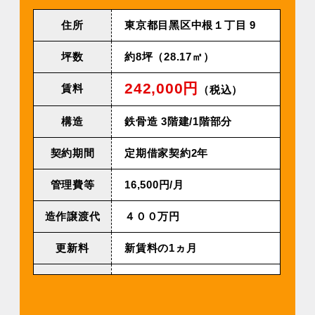
住所
東京都⽬⿊区中根１丁⽬ 9
坪数
約8坪（28.17㎡）
242,000円
賃料
（税込）
構造
鉄⾻造 3階建/1階部分
契約期間
定期借家契約2年
管理費等
16,500円/⽉
造作譲渡代
４００万円
更新料
新賃料の1ヵ月