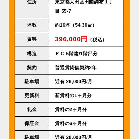
住所
東京都⼤⽥区⽥園調布１丁
⽬ 55-7
坪数
約16坪（54.30㎡）
396,000円
賃料
（税込）
構造
ＲＣ 5階建/1階部分
契約
普通賃貸借契約2年
駐車場
近有 28,000円/⽉
更新料
新賃料の1ヶ月分
礼金
賃料の2ヶ月分
保証金
賃料の6ヶ月分
駐車場
近有 28,000円/⽉