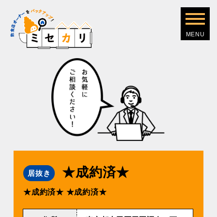
★成約済★
居抜き
★成約済★
★成約済★