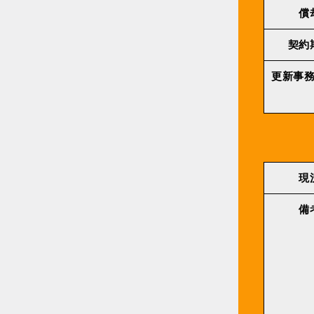
償
契約
更新事
現
備