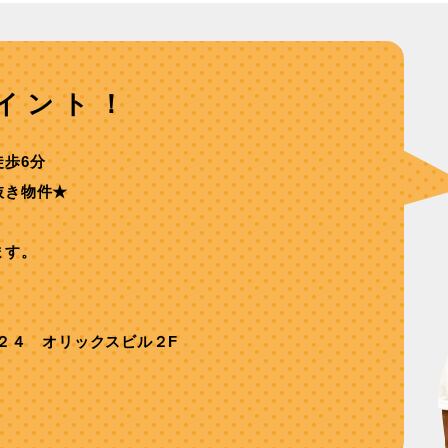
イント！
歩6分
抜き物件★
ます。
２４ オリックスビル２F