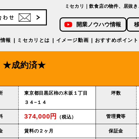
ミセカリ｜飲食店の物件、居抜き
開業ノウハウ情報
件情報
ミセカリとは
イメージ動画
おすすめポイント
★成約済★
所
東京都目黒区柿の木坂１丁目
坪数
３４−１４
374,000円
料
管理費等
（税込）
金
賃料の２ヶ月
保証金