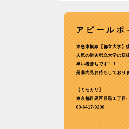
アピールポ
東急東横線【都⽴⼤学】徒
人気の街★都立大学の居
早い者勝ちです！！
是非内見お待ちしており
【ミセカリ】
東京都目黒区目黒１丁目-
03-6417-9236
-------------------