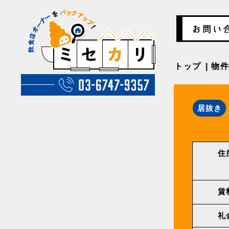
トップ
物
居抜き
住
賃
礼