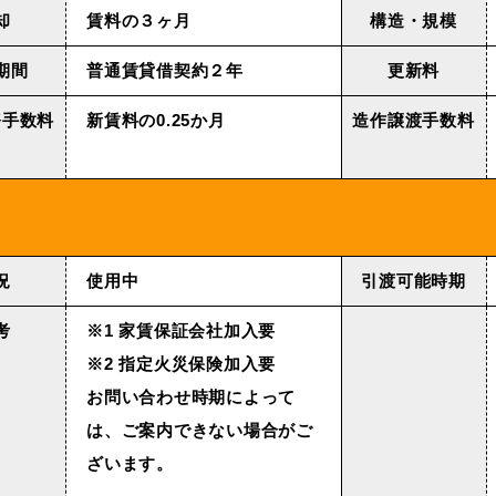
却
賃料の３ヶ月
構造・規模
期間
普通賃貸借契約２年
更新料
務⼿数料
新賃料の0.25か月
造作譲渡手数料
況
使用中
引渡可能時期
考
※1 家賃保証会社加入要
※2 指定火災保険加入要
お問い合わせ時期によって
は、ご案内できない場合がご
ざいます。