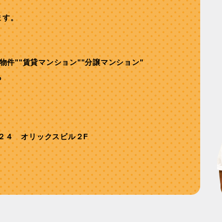
ます。
舗物件""賃貸マンション""分譲マンション"
ら
２４ オリックスビル２F