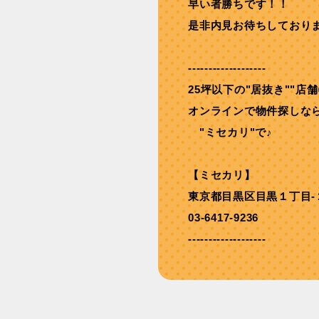
早い者勝ちです！！
是非内見お待ちしており
-------------------
25坪以下の"居抜き""店
オンラインで物件探しな
"ミセカリ"で♪
【ミセカリ】
東京都目黒区目黒１丁目-
03-6417-9236
-------------------