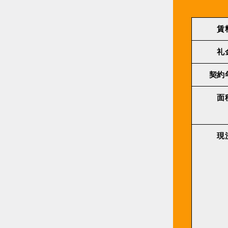
賃
礼
契約
面
現