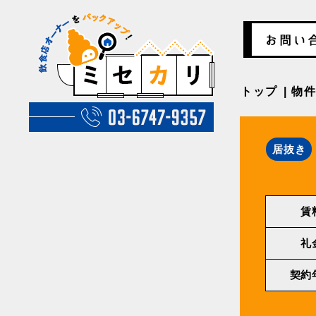
トップ
物
居抜き
賃
礼
契約