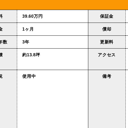
料
39.60万円
保証金
金
1ヶ月
償却
年数
3年
更新料
積
約13.8坪
アクセス
況
使用中
備考