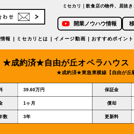
ミセカリ｜飲食店の物件、居抜き
開業ノウハウ情報
件情報
ミセカリとは
イメージ動画
おすすめポイント
★成約済★自由が丘オペラハウス
★成約済★東急東横線【自由が丘
料
39.60万円
保証金
金
1ヶ月
償却
年数
3年
更新料