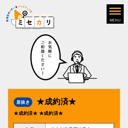
★成約済★
居抜き
★成約済★
★成約済★