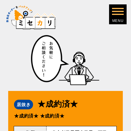
★成約済★
居抜き
★成約済★
★成約済★