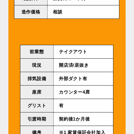
造作価格
相談
前業態
テイクアウト
現況
開店済/居抜き
排気設備
外部ダクト有
座席
カウンター4席
グリスト
有
引渡時期
契約後1か月後
備考
※1 家賃保証会社加入