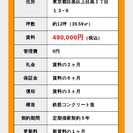
住所
東京都目黒区上目黒１丁目
１３−６
坪数
約12坪（39.59㎡）
490,000円
賃料
（税込）
管理費
0円
礼金
賃料の２ヶ月
保証金
賃料の６ヶ月
償却
賃料の３ヶ月
構造
鉄筋コンクリート造
契約期間
定期借家契約５年
更新料
新賃料の１ヶ月