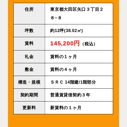
住所
東京都大田区矢口３丁目２
８−８
坪数
約12坪(38.02㎡)
145,200円
賃料
（税込）
礼金
賃料の１ヶ月
敷金
賃料の４ヶ月
構造・規模
ＳＲＣ 14階建/1階部分
契約期間
普通賃貸借契約３年
更新料
新賃料の１ヶ月