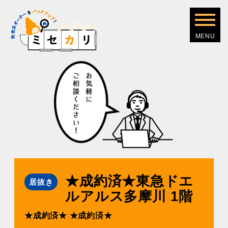
★成約済★東急ドエ
居抜き
ルアルス多摩川 1階
★成約済★
★成約済★