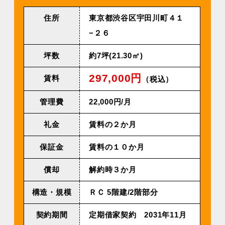
住所
東京都渋谷区宇田川町４１
−２６
坪数
約7坪(21.30㎡)
297,000円
賃料
（税込）
管理費
22,000円/⽉
礼金
賃料の２か月
保証金
賃料の１０か月
償却
解約時３か月
構造・規模
ＲＣ 5階建/2階部分
契約期間
定期借家契約 2031年11⽉