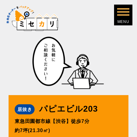
パピエビル203
居抜き
東急⽥園都市線【渋⾕】徒歩7分
約7坪(21.30㎡)