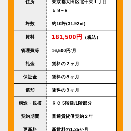
住所
東京都大田区北千束１丁目
５９−８
坪数
約10坪(31.92㎡)
181,500円
賃料
（税込）
管理費等
16,500円/⽉
礼金
賃料の２ヶ月
保証金
賃料の８ヶ月
償却
賃料の３ヶ月
構造・規模
ＲＣ 5階建/1階部分
契約期間
普通賃貸借契約２年
更新料
新賃料の1.25か月