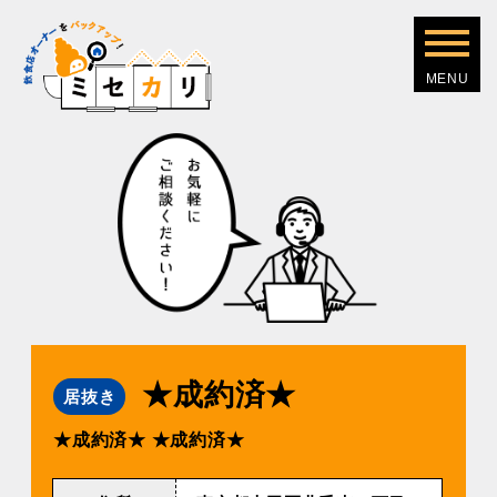
★成約済★
居抜き
★成約済★
★成約済★