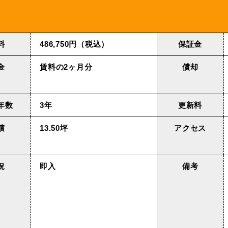
料
486,750円（税込）
保証金
金
賃料の2ヶ月分
償却
年数
3年
更新料
積
13.50坪
アクセス
況
即入
備考