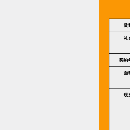
賃
礼
契約
面
現