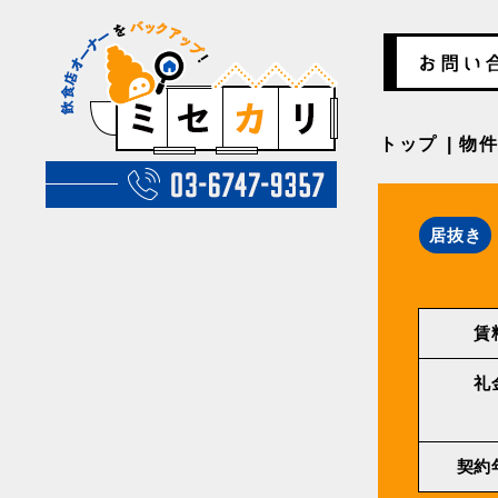
トップ
物
居抜き
賃
礼
契約