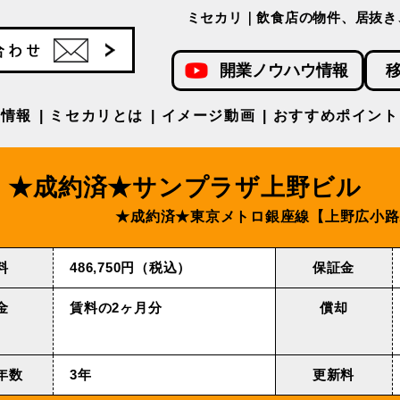
ミセカリ｜飲食店の物件、居抜き
開業ノウハウ情報
件情報
ミセカリとは
イメージ動画
おすすめポイント
★成約済★サンプラザ上野ビル
★成約済★東京メトロ銀座線【上野広小路
料
486,750円（税込）
保証金
金
賃料の2ヶ月分
償却
年数
3年
更新料