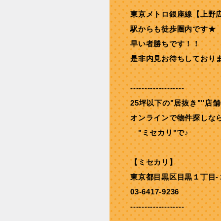
東京メトロ銀座線【上野
駅からも徒歩圏内です★
早い者勝ちです！！
是非内見お待ちしており
-------------------
25坪以下の"居抜き""店
オンラインで物件探しな
"ミセカリ"で♪
【ミセカリ】
東京都目黒区目黒１丁目-
03-6417-9236
-------------------