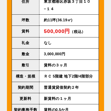
住所
東京都港区赤坂３丁目１０
−１４
坪数
約11坪(36.19㎡)
500,000円
賃料
（税込）
礼金
なし
敷金
3,000,000円
敷引
賃料の３ヶ月
構造・規模
ＲＣ 5階建 地下2階/4階部分
契約期間
普通賃貸借契約２年
更新料
新賃料の１ヶ月
契約事務手数
賃料の0.5か月