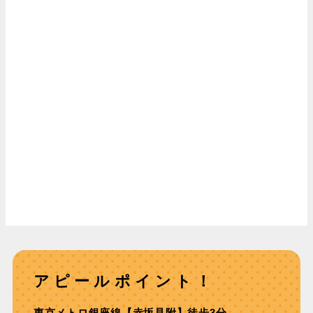
アピールポイント！
東京メトロ銀座線【⾚坂⾒附】徒歩3分