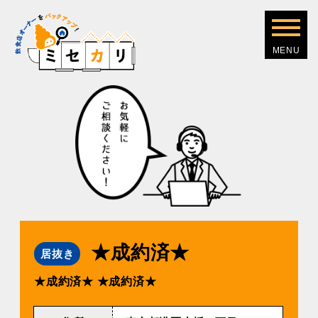
★成約済★
居抜き
★成約済★
★成約済★