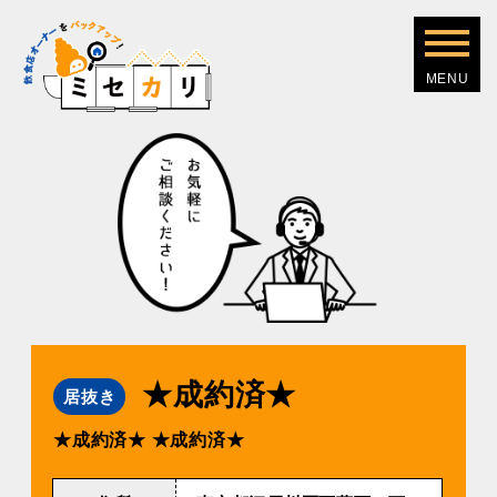
★成約済★
居抜き
★成約済★
★成約済★