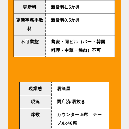
更新料
新賃料1.5か月
更新事務手数
新賃料0.5か月
料
不可業態
蕎麦・同ビル（バー・韓国
料理・中華・焼肉）不可
現業態
居酒屋
現況
閉店済/居抜き
席数
カウンター:5席 テー
ブル:46席