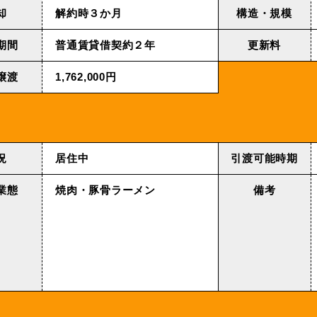
却
解約時３か月
構造・規模
期間
普通賃貸借契約２年
更新料
譲渡
1,762,000円
況
居住中
引渡可能時期
業態
焼肉・豚骨ラーメン
備考