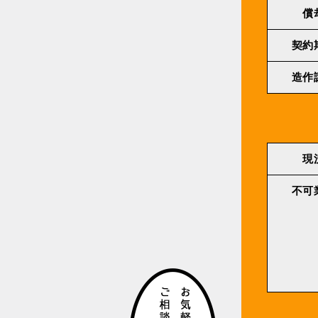
償
契約
造作
現
不可