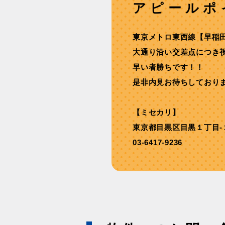
アピールポ
東京メトロ東⻄線【早稲
⼤通り沿い交差点につき
早い者勝ちです！！
是非内見お待ちしており
【ミセカリ】
東京都目黒区目黒１丁目-
03-6417-9236