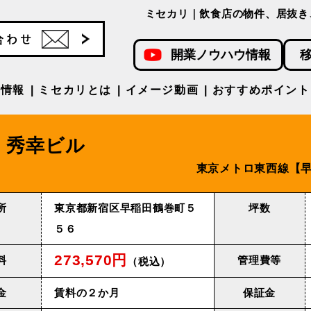
ミセカリ｜飲食店の物件、居抜き
開業ノウハウ情報
件情報
ミセカリとは
イメージ動画
おすすめポイント
秀幸ビル
東京メトロ東⻄線【早
所
東京都新宿区早稲田鶴巻町５
坪数
５６
273,570円
料
管理費等
（税込）
金
賃料の２か月
保証金