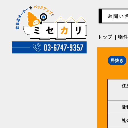
トップ
物
居抜き
住
賃
礼