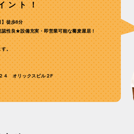
イント！
⽥】徒歩8分
視認性良★設備充実・即営業可能な蕎⻨屋居！
ます。
２４ オリックスビル２F