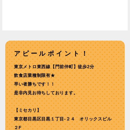
アピールポイント！
東京メトロ東⻄線【⾨前仲町】徒歩2分
飲⾷店業種制限有★
早い者勝ちです！！
是非内見お待ちしております。
【ミセカリ】
東京都目黒区目黒１丁目-２４ オリックスビル
２F