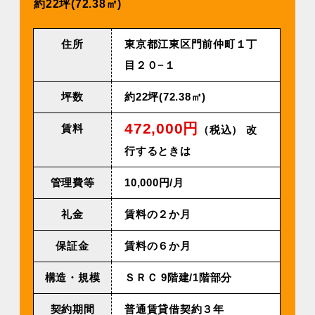
約22坪(72.38㎡)
住所
東京都江東区門前仲町１丁
目２０−１
坪数
約22坪(72.38㎡)
472,000円
賃料
（税込） 改
行するときは
管理費等
10,000円/⽉
礼金
賃料の２か月
保証金
賃料の６か月
構造・規模
ＳＲＣ 9階建/1階部分
契約期間
普通賃貸借契約３年