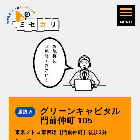
グリーンキャピタル
居抜き
⾨前仲町 105
東京メトロ東⻄線【⾨前仲町】徒歩2分