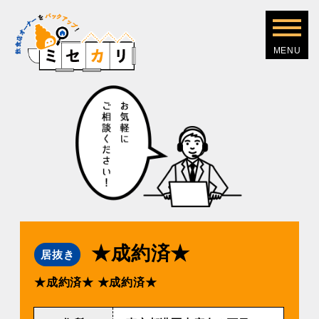
★成約済★
居抜き
★成約済★
★成約済★