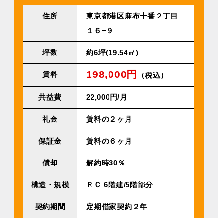
住所
東京都港区麻布十番２丁目
１６−９
坪数
約6坪(19.54㎡)
198,000円
賃料
（税込）
共益費
22,000円/⽉
礼金
賃料の２ヶ月
保証金
賃料の６ヶ月
償却
解約時30％
構造・規模
ＲＣ 6階建/5階部分
契約期間
定期借家契約２年