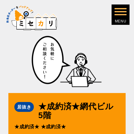
★成約済★網代ビル
居抜き
5階
★成約済★
★成約済★