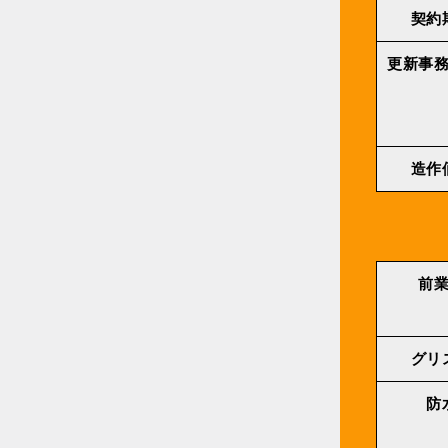
契約
更新事
造作
前
グリ
防