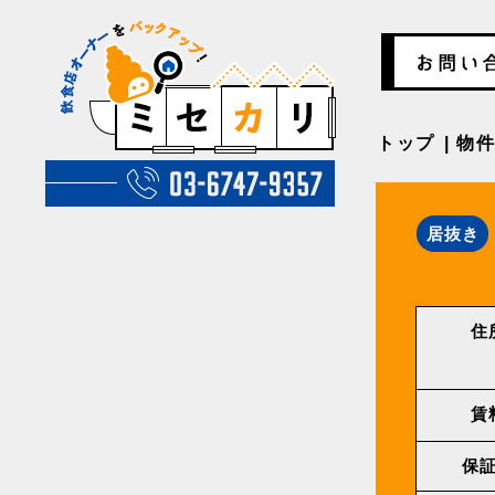
トップ
物
居抜き
住
賃
保