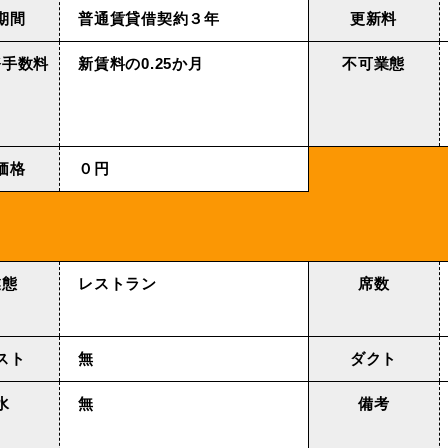
期間
普通賃貸借契約３年
更新料
務手数料
新賃料の0.25か月
不可業態
価格
０円
業態
レストラン
席数
スト
無
ダクト
水
無
備考