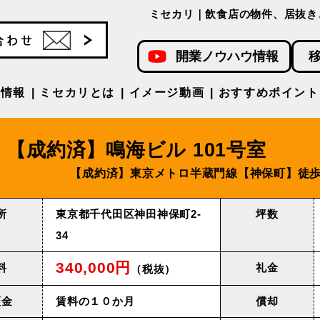
ミセカリ｜飲食店の物件、居抜き
開業ノウハウ情報
件情報
ミセカリとは
イメージ動画
おすすめポイント
【成約済】鳴海ビル 101号室
【成約済】東京メトロ半蔵門線【神保町】徒歩
所
東京都千代田区神田神保町2-
坪数
34
340,000円
料
礼金
（税抜）
証金
賃料の１０か月
償却