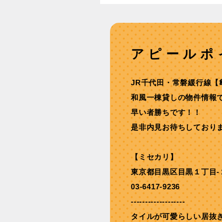
アピールポ
JR千代⽥・常磐緩⾏線【
和風一棟貸しの物件情報
早い者勝ちです！！
是非内見お待ちしており
【ミセカリ】
東京都目黒区目黒１丁目-
03-6417-9236
-------------------
タイルが可愛らしい居抜