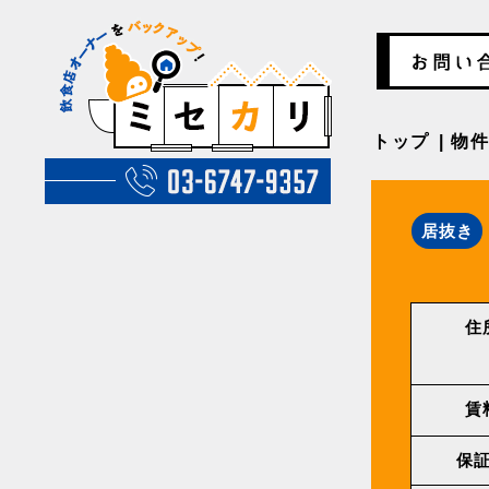
トップ
物
居抜き
住
賃
保