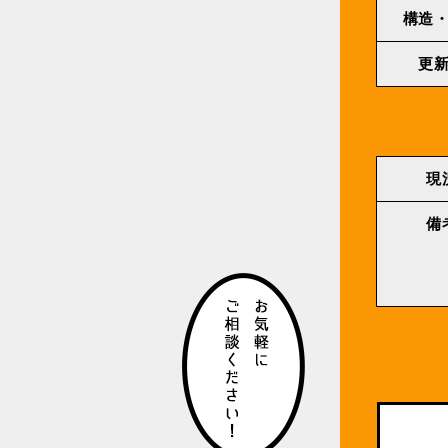
構造
更
現
備