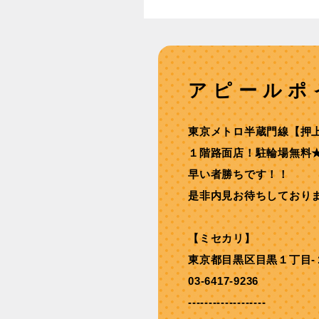
アピールポ
東京メトロ半蔵⾨線【押
１階路⾯店！駐輪場無料
早い者勝ちです！！
是非内見お待ちしており
【ミセカリ】
東京都目黒区目黒１丁目-
03-6417-9236
-------------------