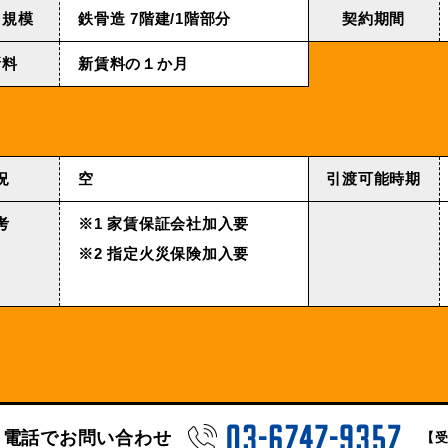
・規模
鉄⾻造 7階建/1階部分
契約期間
新料
新賃料の１か月
況
空
引渡可能時期
考
※1 家賃保証会社加入要
※2 指定火災保険加入要
電話でお問い合わせ
【受