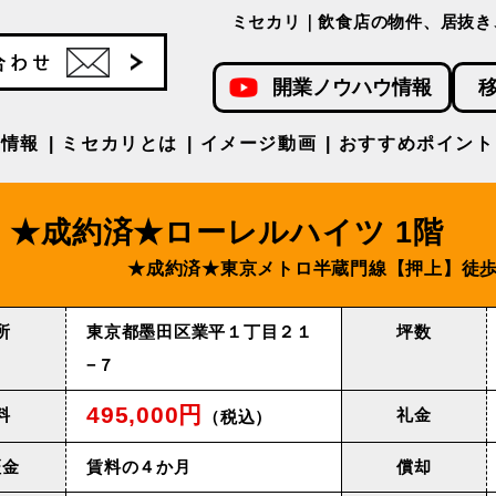
ミセカリ｜飲食店の物件、居抜き
開業ノウハウ情報
件情報
ミセカリとは
イメージ動画
おすすめポイント
★成約済★ローレルハイツ 1階
★成約済★東京メトロ半蔵⾨線【押上】徒歩
所
東京都墨田区業平１丁目２１
坪数
−７
495,000円
料
礼金
（税込）
証金
賃料の４か月
償却