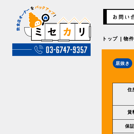
トップ
物
居抜き
住
賃
保