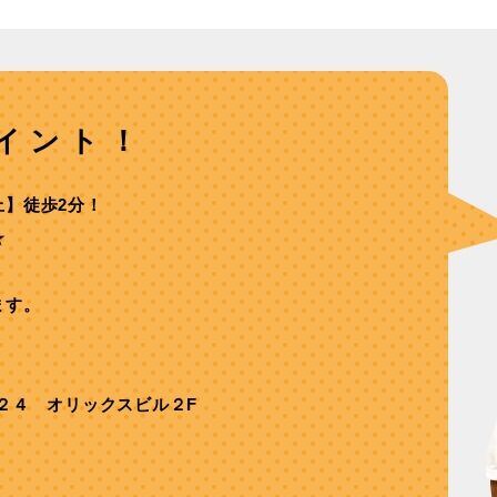
イント！
上】徒歩2分！
★
ます。
２４ オリックスビル２F