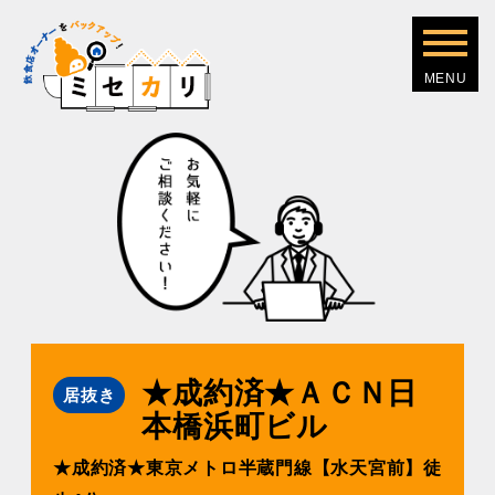
★成約済★ＡＣＮ⽇
居抜き
本橋浜町ビル
★成約済★東京メトロ半蔵⾨線【⽔天宮前】徒