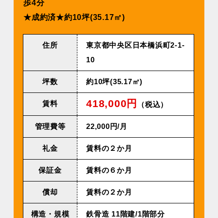
歩4分
★成約済★約10坪(35.17㎡)
住所
東京都中央区日本橋浜町2-1-
10
坪数
約10坪(35.17㎡)
418,000円
賃料
（税込）
管理費等
22,000円/⽉
礼金
賃料の２か月
保証金
賃料の６か月
償却
賃料の２か月
構造・規模
鉄⾻造 11階建/1階部分