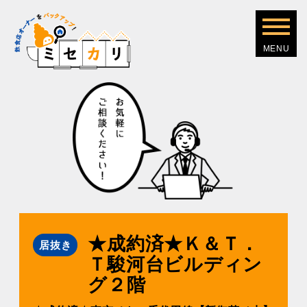
★成約済★Ｋ＆Ｔ．
居抜き
Ｔ駿河台ビルディン
グ２階