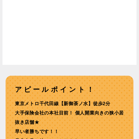
アピールポイント！
東京メトロ千代⽥線【新御茶ノ⽔】徒歩2分
⼤⼿保険会社の本社⽬前！ 個⼈開業向きの狭⼩居
抜き店舗★
早い者勝ちです！！