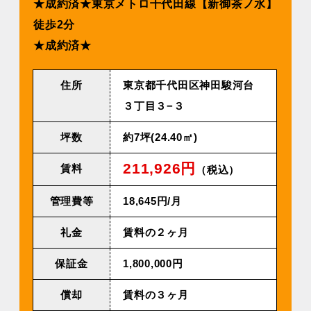
★成約済★東京メトロ千代⽥線【新御茶ノ⽔】
徒歩2分
★成約済★
住所
東京都千代田区神田駿河台
３丁目３−３
坪数
約7坪(24.40㎡)
211,926円
賃料
（税込）
管理費等
18,645円/⽉
礼金
賃料の２ヶ月
保証金
1,800,000円
償却
賃料の３ヶ月