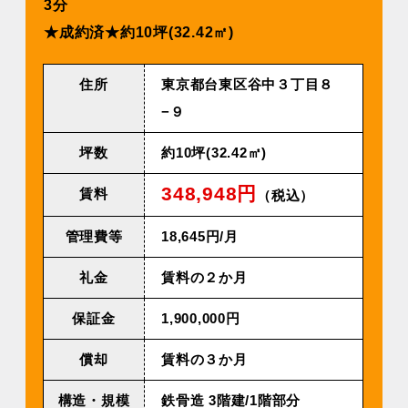
3分
★成約済★約10坪(32.42㎡)
住所
東京都台東区谷中３丁目８
−９
坪数
約10坪(32.42㎡)
348,948円
賃料
（税込）
管理費等
18,645円/⽉
礼金
賃料の２か月
保証金
1,900,000円
償却
賃料の３か月
構造・規模
鉄⾻造 3階建/1階部分