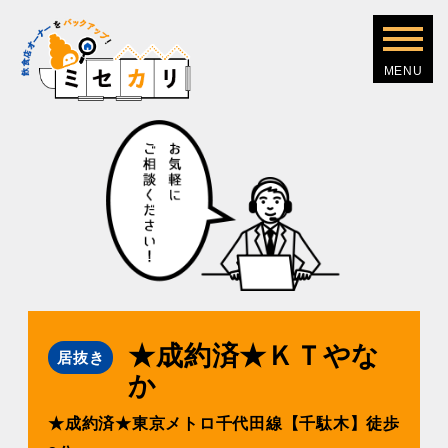
★成約済★ＫＴやな
居抜き
か
★成約済★東京メトロ千代⽥線【千駄⽊】徒歩