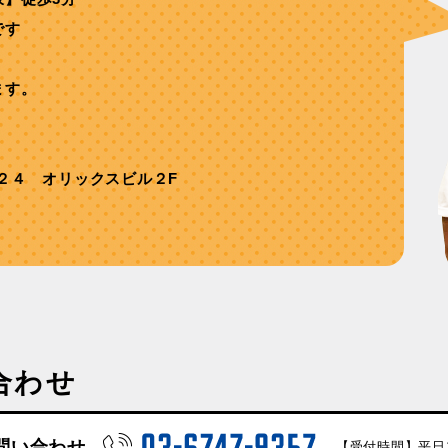
です
ます。
２４ オリックスビル２F
合わせ
問い合わせ
【受付時間】平日10