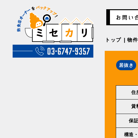
トップ
物
居抜き
住
賃
保
構造