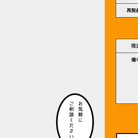
再契
現
備