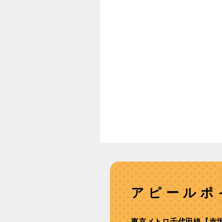
アピールポ
東京メトロ千代⽥線【⾚