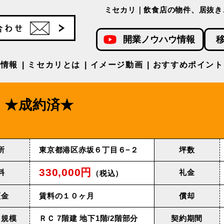
ミセカリ｜飲食店の物件、居抜き
開業ノウハウ情報
件情報
ミセカリとは
イメージ動画
おすすめポイント
★成約済★
所
東京都港区赤坂６丁目６−２
坪数
330,000円
料
礼金
（税込）
証金
賃料の１０ヶ月
償却
・規模
ＲＣ 7階建 地下1階/2階部分
契約期間