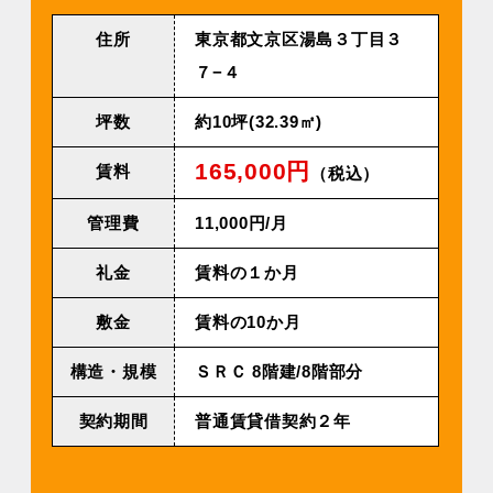
住所
東京都文京区湯島３丁目３
７−４
坪数
約10坪(32.39㎡)
165,000円
賃料
（税込）
管理費
11,000円/⽉
礼金
賃料の１か月
敷金
賃料の10か月
構造・規模
ＳＲＣ 8階建/8階部分
契約期間
普通賃貸借契約２年